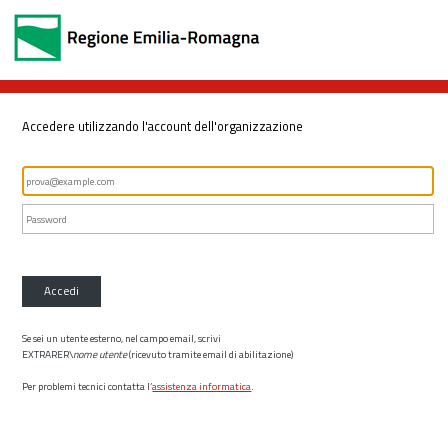
Accedere utilizzando l'account dell'organizzazione
Accedi
Se sei un utente esterno, nel campo email, scrivi
EXTRARER\
nome utente
(ricevuto tramite email di abilitazione)
Per problemi tecnici contatta l’
assistenza informatica
.