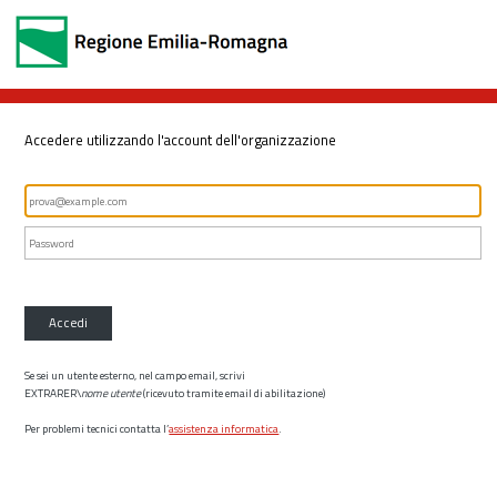
Accedere utilizzando l'account dell'organizzazione
Accedi
Se sei un utente esterno, nel campo email, scrivi
EXTRARER\
nome utente
(ricevuto tramite email di abilitazione)
Per problemi tecnici contatta l’
assistenza informatica
.