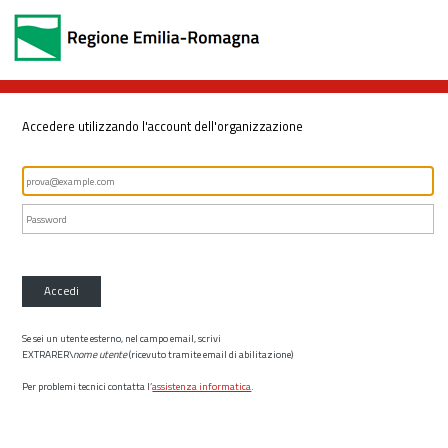
Accedere utilizzando l'account dell'organizzazione
Accedi
Se sei un utente esterno, nel campo email, scrivi
EXTRARER\
nome utente
(ricevuto tramite email di abilitazione)
Per problemi tecnici contatta l’
assistenza informatica
.