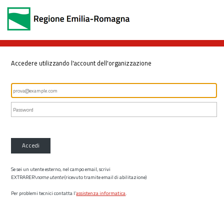
Accedere utilizzando l'account dell'organizzazione
Accedi
Se sei un utente esterno, nel campo email, scrivi
EXTRARER\
nome utente
(ricevuto tramite email di abilitazione)
Per problemi tecnici contatta l’
assistenza informatica
.