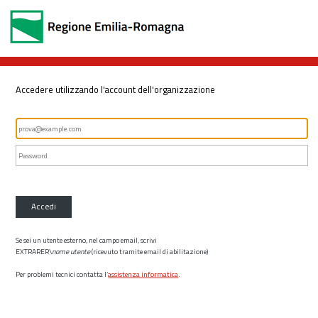
Accedere utilizzando l'account dell'organizzazione
Accedi
Se sei un utente esterno, nel campo email, scrivi
EXTRARER\
nome utente
(ricevuto tramite email di abilitazione)
Per problemi tecnici contatta l’
assistenza informatica
.