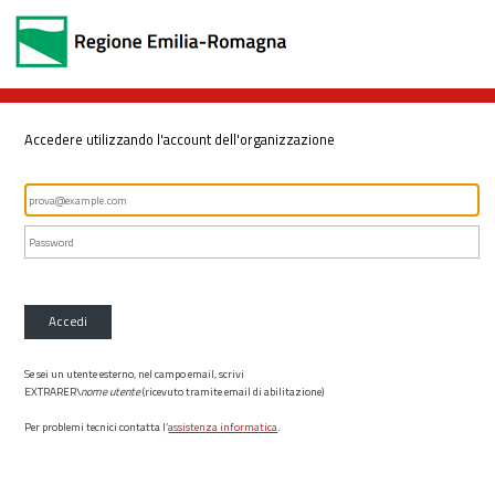
Accedere utilizzando l'account dell'organizzazione
Accedi
Se sei un utente esterno, nel campo email, scrivi
EXTRARER\
nome utente
(ricevuto tramite email di abilitazione)
Per problemi tecnici contatta l’
assistenza informatica
.