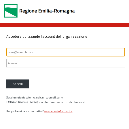
Accedere utilizzando l'account dell'organizzazione
Accedi
Se sei un utente esterno, nel campo email, scrivi
EXTRARER\
nome utente
(ricevuto tramite email di abilitazione)
Per problemi tecnici contatta l’
assistenza informatica
.