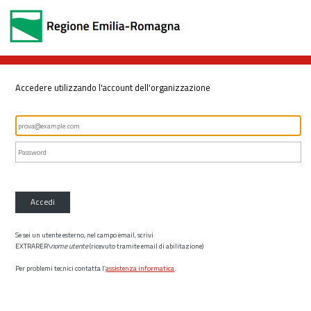
Accedere utilizzando l'account dell'organizzazione
Accedi
Se sei un utente esterno, nel campo email, scrivi
EXTRARER\
nome utente
(ricevuto tramite email di abilitazione)
Per problemi tecnici contatta l’
assistenza informatica
.