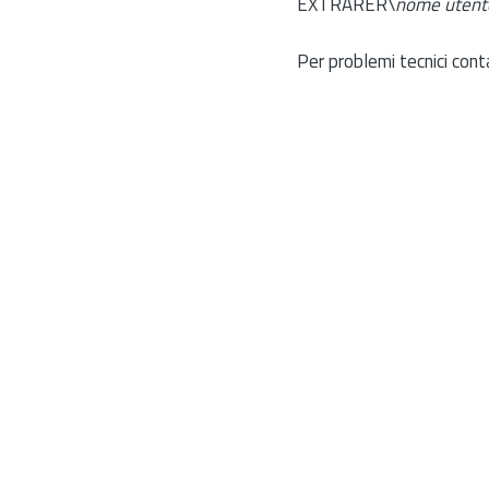
EXTRARER\
nome utent
Per problemi tecnici cont