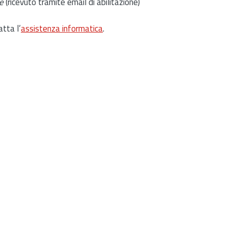
e
(ricevuto tramite email di abilitazione)
atta l’
assistenza informatica
.