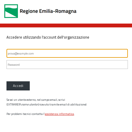
Accedere utilizzando l'account dell'organizzazione
Accedi
Se sei un utente esterno, nel campo email, scrivi
EXTRARER\
nome utente
(ricevuto tramite email di abilitazione)
Per problemi tecnici contatta l’
assistenza informatica
.