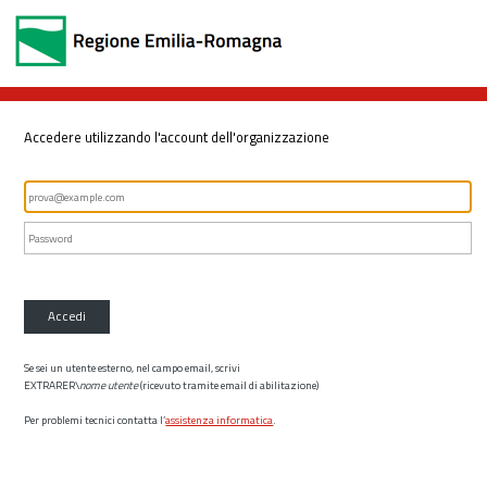
Accedere utilizzando l'account dell'organizzazione
Accedi
Se sei un utente esterno, nel campo email, scrivi
EXTRARER\
nome utente
(ricevuto tramite email di abilitazione)
Per problemi tecnici contatta l’
assistenza informatica
.