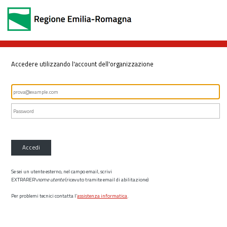
Accedere utilizzando l'account dell'organizzazione
Accedi
Se sei un utente esterno, nel campo email, scrivi
EXTRARER\
nome utente
(ricevuto tramite email di abilitazione)
Per problemi tecnici contatta l’
assistenza informatica
.