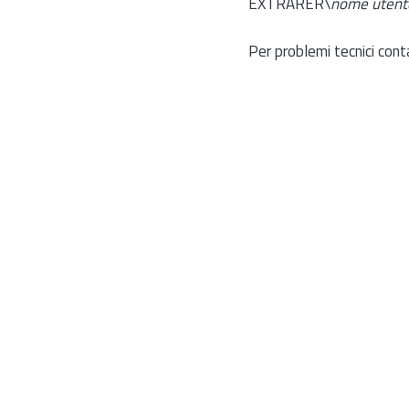
EXTRARER\
nome utent
Per problemi tecnici cont