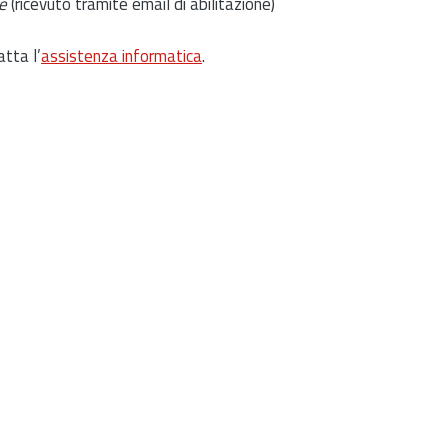
e
(ricevuto tramite email di abilitazione)
atta l’
assistenza informatica
.