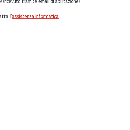
e
(ricevuto tramite email di abilitazione)
atta l’
assistenza informatica
.