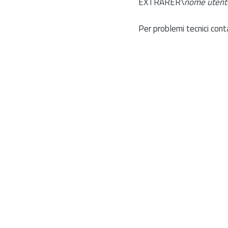
EXTRARER\
nome utent
Per problemi tecnici cont