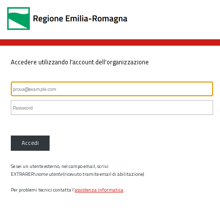
Accedere utilizzando l'account dell'organizzazione
Accedi
Se sei un utente esterno, nel campo email, scrivi
EXTRARER\
nome utente
(ricevuto tramite email di abilitazione)
Per problemi tecnici contatta l’
assistenza informatica
.