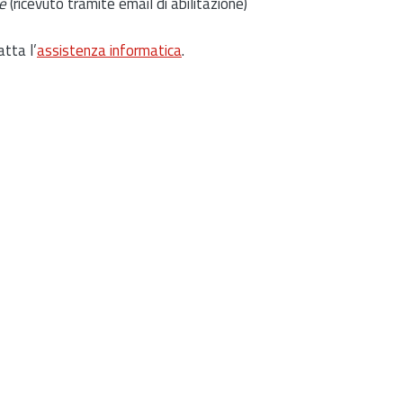
e
(ricevuto tramite email di abilitazione)
atta l’
assistenza informatica
.