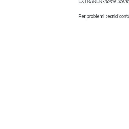
EXTRARER\
nome utent
Per problemi tecnici cont