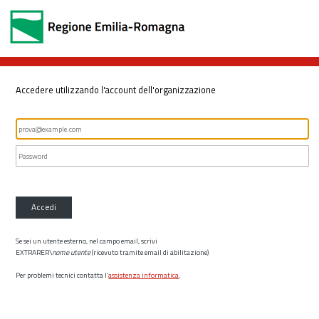
Accedere utilizzando l'account dell'organizzazione
Accedi
Se sei un utente esterno, nel campo email, scrivi
EXTRARER\
nome utente
(ricevuto tramite email di abilitazione)
Per problemi tecnici contatta l’
assistenza informatica
.