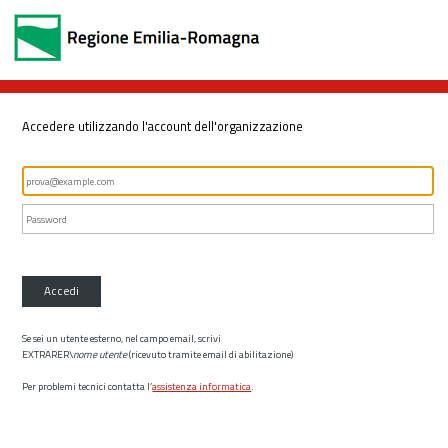
Accedere utilizzando l'account dell'organizzazione
Accedi
Se sei un utente esterno, nel campo email, scrivi
EXTRARER\
nome utente
(ricevuto tramite email di abilitazione)
Per problemi tecnici contatta l’
assistenza informatica
.