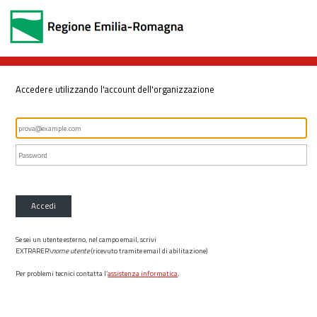
Accedere utilizzando l'account dell'organizzazione
Accedi
Se sei un utente esterno, nel campo email, scrivi
EXTRARER\
nome utente
(ricevuto tramite email di abilitazione)
Per problemi tecnici contatta l’
assistenza informatica
.