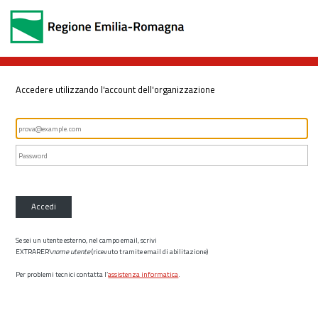
Accedere utilizzando l'account dell'organizzazione
Accedi
Se sei un utente esterno, nel campo email, scrivi
EXTRARER\
nome utente
(ricevuto tramite email di abilitazione)
Per problemi tecnici contatta l’
assistenza informatica
.