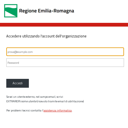
Accedere utilizzando l'account dell'organizzazione
Accedi
Se sei un utente esterno, nel campo email, scrivi
EXTRARER\
nome utente
(ricevuto tramite email di abilitazione)
Per problemi tecnici contatta l’
assistenza informatica
.