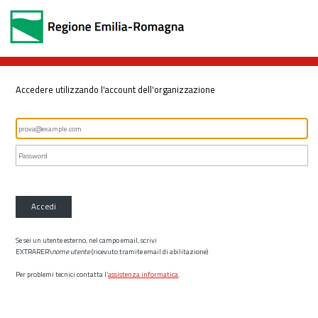
Accedere utilizzando l'account dell'organizzazione
Accedi
Se sei un utente esterno, nel campo email, scrivi
EXTRARER\
nome utente
(ricevuto tramite email di abilitazione)
Per problemi tecnici contatta l’
assistenza informatica
.