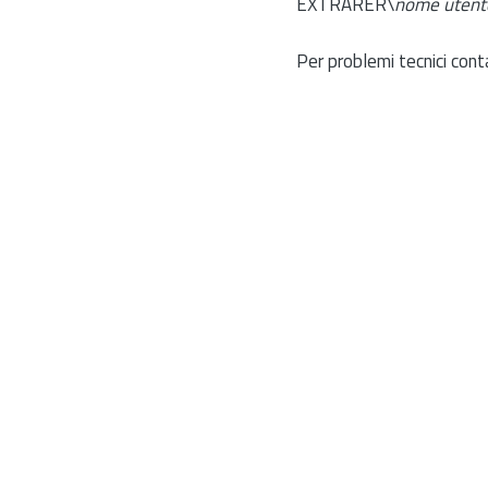
EXTRARER\
nome utent
Per problemi tecnici cont