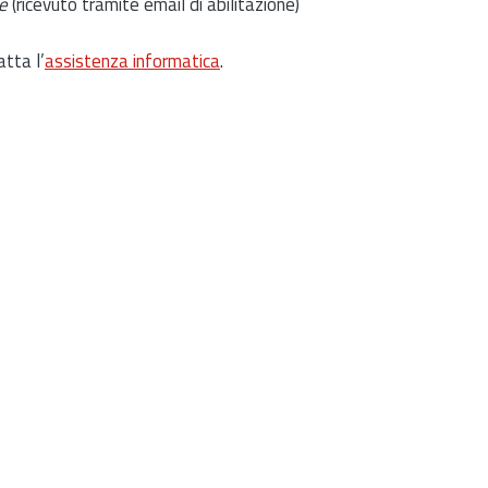
e
(ricevuto tramite email di abilitazione)
atta l’
assistenza informatica
.