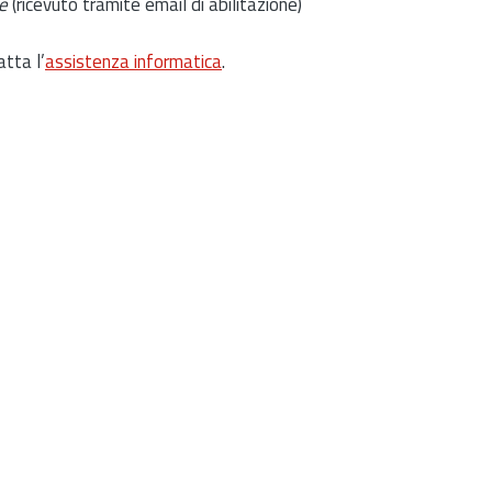
e
(ricevuto tramite email di abilitazione)
atta l’
assistenza informatica
.