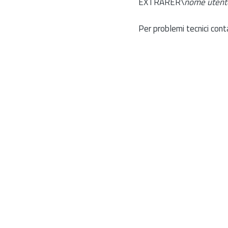
EXTRARER\
nome utent
Per problemi tecnici cont