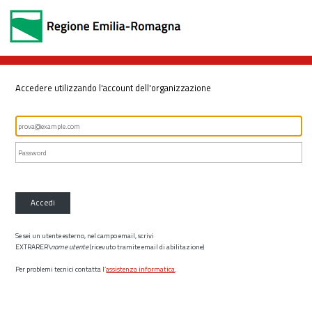
Accedere utilizzando l'account dell'organizzazione
Accedi
Se sei un utente esterno, nel campo email, scrivi
EXTRARER\
nome utente
(ricevuto tramite email di abilitazione)
Per problemi tecnici contatta l’
assistenza informatica
.