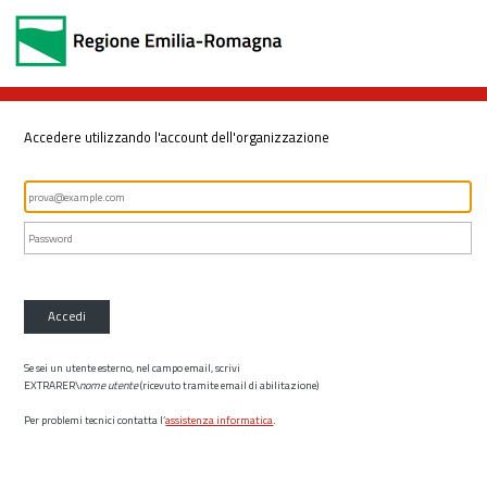
Accedere utilizzando l'account dell'organizzazione
Accedi
Se sei un utente esterno, nel campo email, scrivi
EXTRARER\
nome utente
(ricevuto tramite email di abilitazione)
Per problemi tecnici contatta l’
assistenza informatica
.