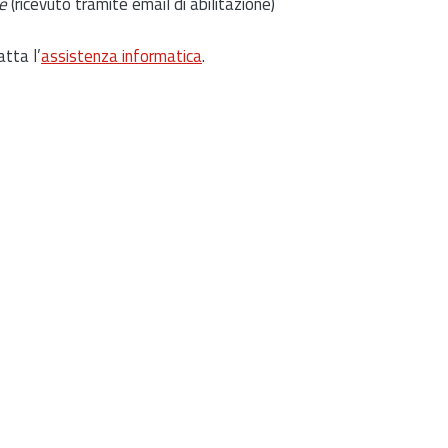
e
(ricevuto tramite email di abilitazione)
atta l’
assistenza informatica
.