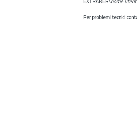
EXTRARER\
nome utent
Per problemi tecnici cont