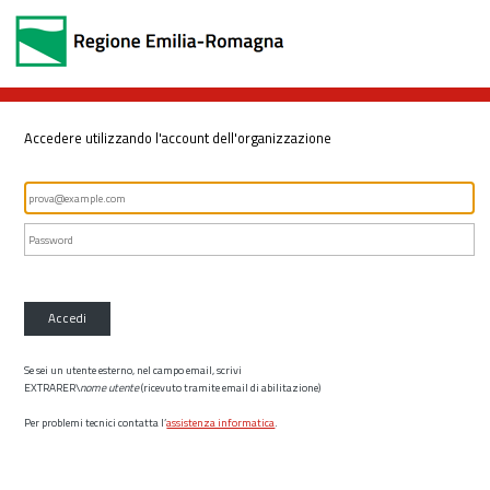
Accedere utilizzando l'account dell'organizzazione
Accedi
Se sei un utente esterno, nel campo email, scrivi
EXTRARER\
nome utente
(ricevuto tramite email di abilitazione)
Per problemi tecnici contatta l’
assistenza informatica
.