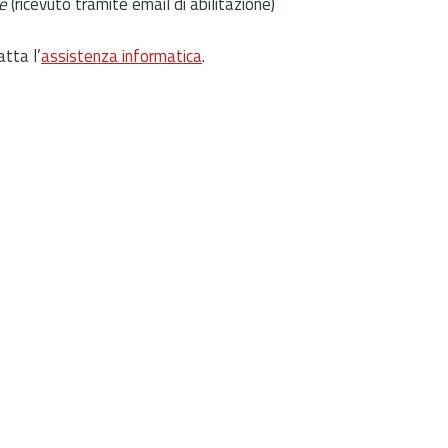
e
(ricevuto tramite email di abilitazione)
atta l’
assistenza informatica
.