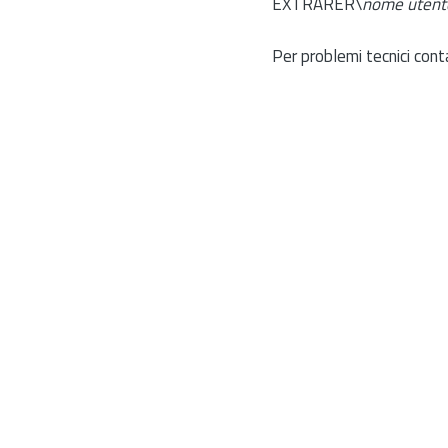
EXTRARER\
nome utent
Per problemi tecnici cont