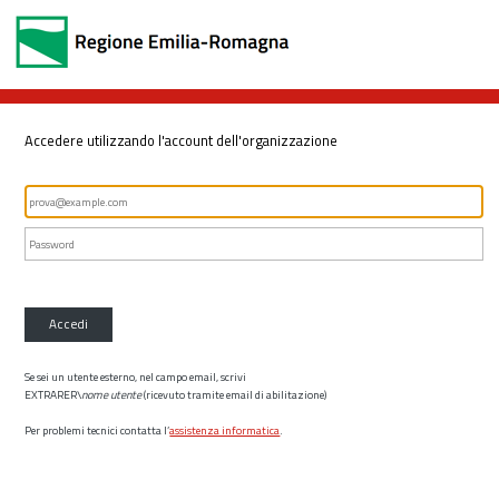
Accedere utilizzando l'account dell'organizzazione
Accedi
Se sei un utente esterno, nel campo email, scrivi
EXTRARER\
nome utente
(ricevuto tramite email di abilitazione)
Per problemi tecnici contatta l’
assistenza informatica
.