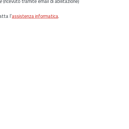
e
(ricevuto tramite email di abilitazione)
atta l’
assistenza informatica
.