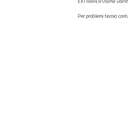
EXTRARER\
nome utent
Per problemi tecnici cont