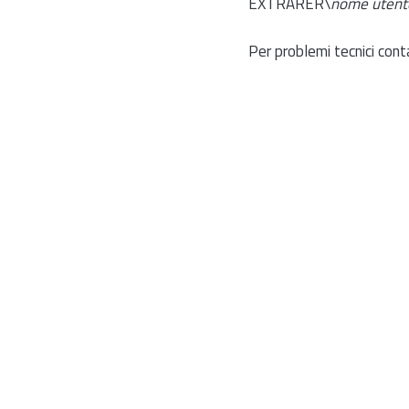
EXTRARER\
nome utent
Per problemi tecnici cont