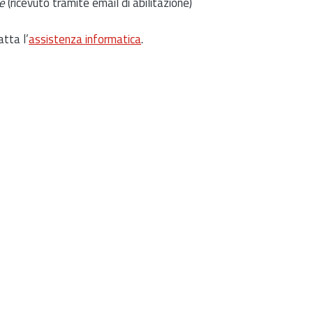
e
(ricevuto tramite email di abilitazione)
atta l’
assistenza informatica
.