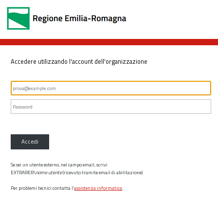
Accedere utilizzando l'account dell'organizzazione
Accedi
Se sei un utente esterno, nel campo email, scrivi
EXTRARER\
nome utente
(ricevuto tramite email di abilitazione)
Per problemi tecnici contatta l’
assistenza informatica
.