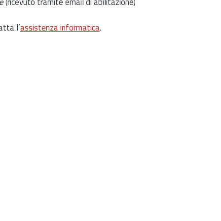
e
(ricevuto tramite email di abilitazione)
atta l’
assistenza informatica
.