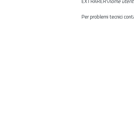
EXTRARER\
nome utent
Per problemi tecnici cont