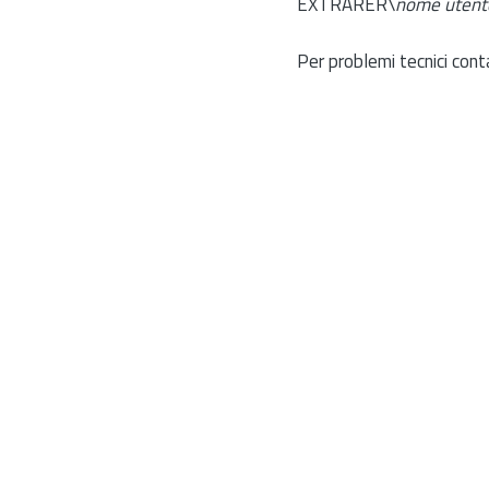
EXTRARER\
nome utent
Per problemi tecnici cont