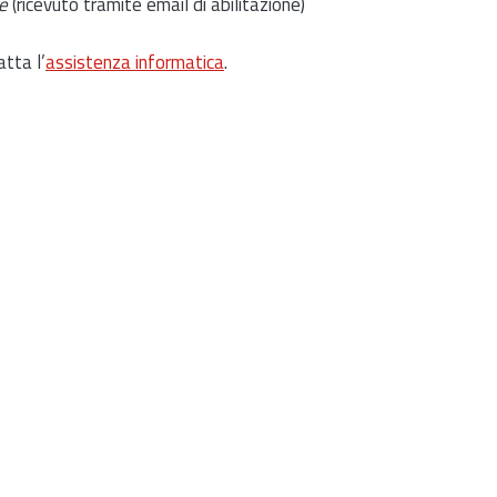
e
(ricevuto tramite email di abilitazione)
atta l’
assistenza informatica
.