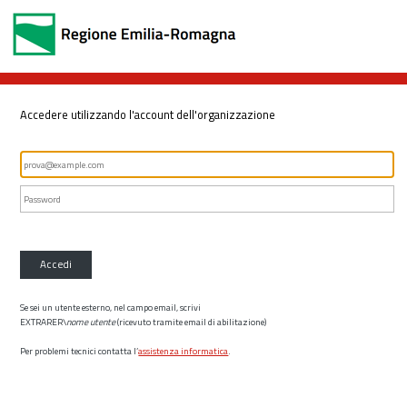
Accedere utilizzando l'account dell'organizzazione
Accedi
Se sei un utente esterno, nel campo email, scrivi
EXTRARER\
nome utente
(ricevuto tramite email di abilitazione)
Per problemi tecnici contatta l’
assistenza informatica
.