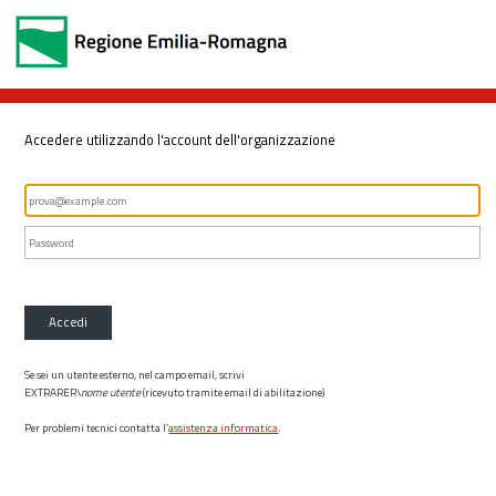
Accedere utilizzando l'account dell'organizzazione
Accedi
Se sei un utente esterno, nel campo email, scrivi
EXTRARER\
nome utente
(ricevuto tramite email di abilitazione)
Per problemi tecnici contatta l’
assistenza informatica
.