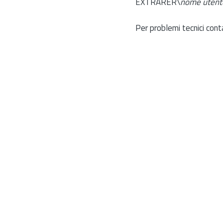
EXTRARER\
nome utent
Per problemi tecnici cont