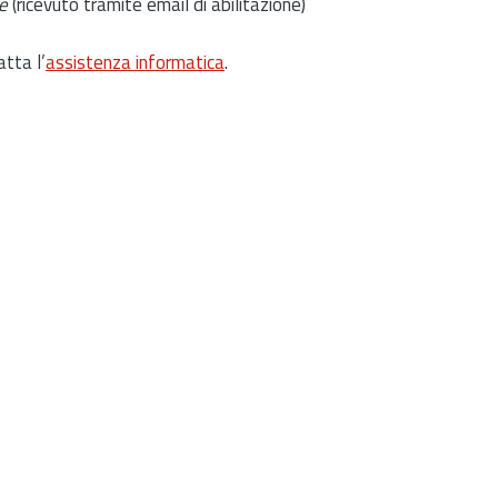
e
(ricevuto tramite email di abilitazione)
atta l’
assistenza informatica
.