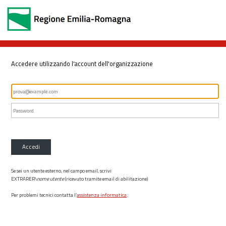
Accedere utilizzando l'account dell'organizzazione
Accedi
Se sei un utente esterno, nel campo email, scrivi
EXTRARER\
nome utente
(ricevuto tramite email di abilitazione)
Per problemi tecnici contatta l’
assistenza informatica
.