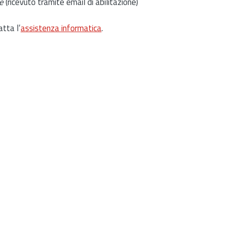
e
(ricevuto tramite email di abilitazione)
atta l’
assistenza informatica
.