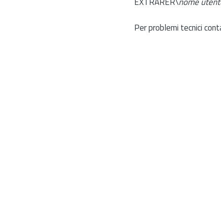
EXTRARER\
nome utent
Per problemi tecnici cont