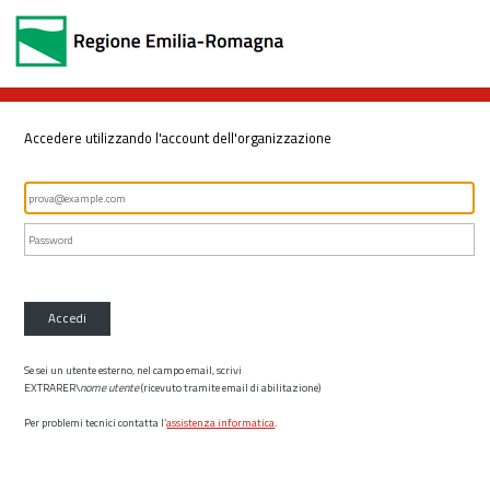
Accedere utilizzando l'account dell'organizzazione
Accedi
Se sei un utente esterno, nel campo email, scrivi
EXTRARER\
nome utente
(ricevuto tramite email di abilitazione)
Per problemi tecnici contatta l’
assistenza informatica
.