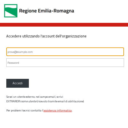
Accedere utilizzando l'account dell'organizzazione
Accedi
Se sei un utente esterno, nel campo email, scrivi
EXTRARER\
nome utente
(ricevuto tramite email di abilitazione)
Per problemi tecnici contatta l’
assistenza informatica
.