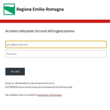
Accedere utilizzando l'account dell'organizzazione
Accedi
Se sei un utente esterno, nel campo email, scrivi
EXTRARER\
nome utente
(ricevuto tramite email di abilitazione)
Per problemi tecnici contatta l’
assistenza informatica
.