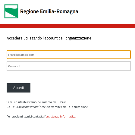
Accedere utilizzando l'account dell'organizzazione
Accedi
Se sei un utente esterno, nel campo email, scrivi
EXTRARER\
nome utente
(ricevuto tramite email di abilitazione)
Per problemi tecnici contatta l’
assistenza informatica
.