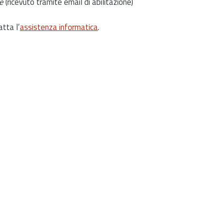
e
(ricevuto tramite email di abilitazione)
atta l’
assistenza informatica
.