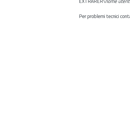
EXTRARER\
nome utent
Per problemi tecnici cont