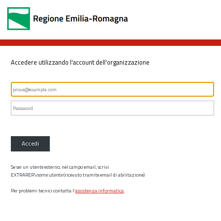
Accedere utilizzando l'account dell'organizzazione
Accedi
Se sei un utente esterno, nel campo email, scrivi
EXTRARER\
nome utente
(ricevuto tramite email di abilitazione)
Per problemi tecnici contatta l’
assistenza informatica
.