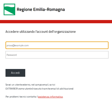
Accedere utilizzando l'account dell'organizzazione
Accedi
Se sei un utente esterno, nel campo email, scrivi
EXTRARER\
nome utente
(ricevuto tramite email di abilitazione)
Per problemi tecnici contatta l’
assistenza informatica
.