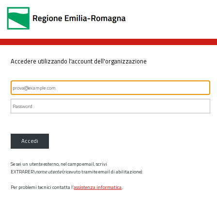
Accedere utilizzando l'account dell'organizzazione
Accedi
Se sei un utente esterno, nel campo email, scrivi
EXTRARER\
nome utente
(ricevuto tramite email di abilitazione)
Per problemi tecnici contatta l’
assistenza informatica
.