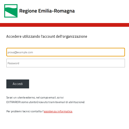
Accedere utilizzando l'account dell'organizzazione
Accedi
Se sei un utente esterno, nel campo email, scrivi
EXTRARER\
nome utente
(ricevuto tramite email di abilitazione)
Per problemi tecnici contatta l’
assistenza informatica
.