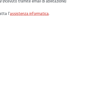
e
(ricevuto tramite email di abilitazione)
atta l’
assistenza informatica
.