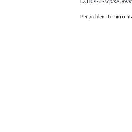
EXTRARER\
nome utent
Per problemi tecnici cont